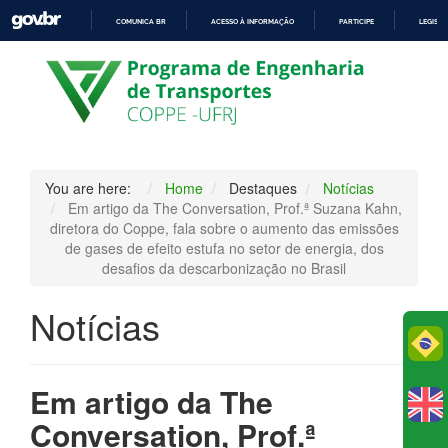
COMUNICA BR
ACESSO À INFORMAÇÃO
PARTICIPE
LEGISL
IR
PARA
O
CONTEÚDO
You are here:
Home
Destaques
Notícias
Em artigo da The Conversation, Prof.ª Suzana Kahn,
diretora do Coppe, fala sobre o aumento das emissões
de gases de efeito estufa no setor de energia, dos
desafios da descarbonização no Brasil
Notícias
Po
Em artigo da The
Conversation, Prof.ª