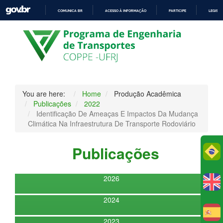
COMUNICA BR
ACESSO À INFORMAÇÃO
PARTICIPE
LEGISL
IR
PARA
O
CONTEÚDO
You are here:
Home
Produção Acadêmica
Publicações
2022
Identificação De Ameaças E Impactos Da Mudança
Climática Na Infraestrutura De Transporte Rodoviário
Publicações
Po
2026
2024
E
2023