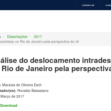
COMUNICA BR
ACESS
IR
PARA
O
CONTEÚDO
a
Dissertações
2017
eiristas no Rio de Janeiro pela perspectiva do vlt
álise do deslocamento intrades
 Rio de Janeiro pela perspectiva
:
Maraísa de Oliveira Esch
tador(es):
Ronaldo Balassiano
Março de 2017
Download