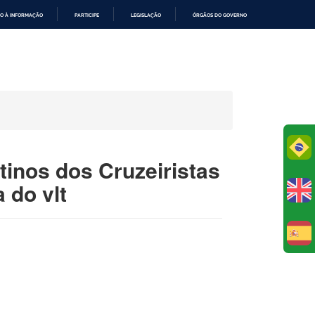
O À INFORMAÇÃO
PARTICIPE
LEGISLAÇÃO
ÓRGÃOS DO GOVERNO
Po
tinos dos Cruzeiristas
 do vlt
E