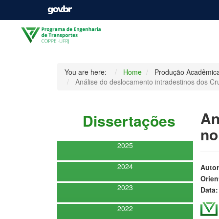
You are here:
Home
Produção Acadêmic
Análise do deslocamento intradestinos dos Cruz
An
Dissertações
no
2025
2024
Autor
Orien
2023
Data:
2022