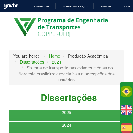
COMUNICA BR
ACESSO À INFORMAÇÃO
PARTICIPE
LEGISL
IR
PARA
O
CONTEÚDO
You are here:
Home
Produção Acadêmica
Dissertações
2021
Sistema de transporte nas cidades médias do
Nordeste brasileiro: expectativas e percepções dos
usuários
Po
Dissertações
2025
2024
E