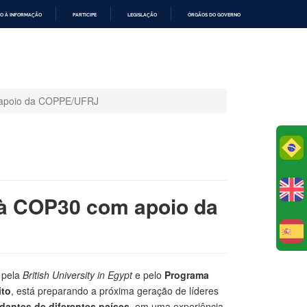
O À INFORMAÇÃO
PARTICIPE
LEGISLAÇÃO
ÓRGÃOS DO GOVERNO
m apoio da COPPE/UFRJ
Po
 à COP30 com apoio da
E
 pela
British University in Egypt
e pelo
Programa
ito
, está preparando a próxima geração de líderes
dantes de diferentes países
, em uma experiência