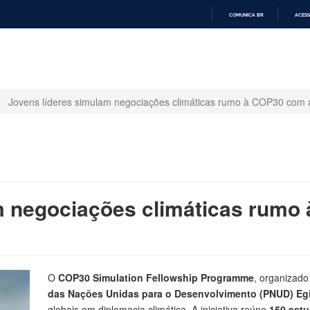
COMUNICA BR
ACESS
IR
PARA
O
CONTEÚDO
Jovens líderes simulam negociações climáticas rumo à COP30 co
m negociações climáticas rumo
O
COP30 Simulation Fellowship Programme
, organizado
das Nações Unidas para o Desenvolvimento (PNUD) Eg
globais em diplomacia climática. A iniciativa reúne
150 estu