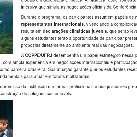
imersiva que simula as negociações oficiais da Conferênci
Durante o programa, os participantes assumem papéis de
representantes internacionais
, vivenciando a complexidad
resulta em
declarações climáticas juvenis
, que serão lev
alguns estudantes terão a oportunidade de participar pres
propostas diretamente ao ambiente real das negociações.
A
COPPE/UFRJ
desempenha um papel estratégico nessa jor
s
, com ampla experiência em negociações internacionais e participaçã
 como parceira brasileira. Sua atuação garante que os estudantes re
undamentais para atuar em fóruns multilaterais.
romisso da instituição em formar profissionais e pesquisadores prep
 construção de soluções sustentáveis.