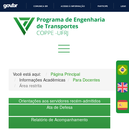
COMUNICA BR
ACESSO À INFORMAÇÃO
PARTICIPE
LEGISL
IR
PARA
O
CONTEÚDO
Po
Você está aqui:
Página Principal
Informações Acadêmicas
Para Docentes
Área restrita
Orientações aos servidores recém-admitidos
E
Ata de Defesa
Relatório de Acompanhamento