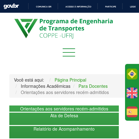
COMUNICA BR
ACESSO À INFORMAÇÃO
PARTICIPE
LEGISL
IR
PARA
O
CONTEÚDO
Po
Você está aqui:
Página Principal
Informações Acadêmicas
Para Docentes
Orientações aos servidores recém-admitidos
Orientações aos servidores recém-admitidos
E
Ata de Defesa
Relatório de Acompanhamento