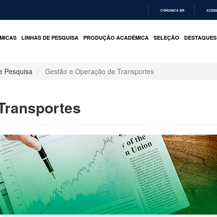
COMUNICA BR
ACESS
IR
PARA
MICAS
LINHAS DE PESQUISA
PRODUÇÃO ACADÊMICA
SELEÇÃO
DESTAQUES
O
CONTEÚDO
e Pesquisa
Gestão e Operação de Transportes
Transportes