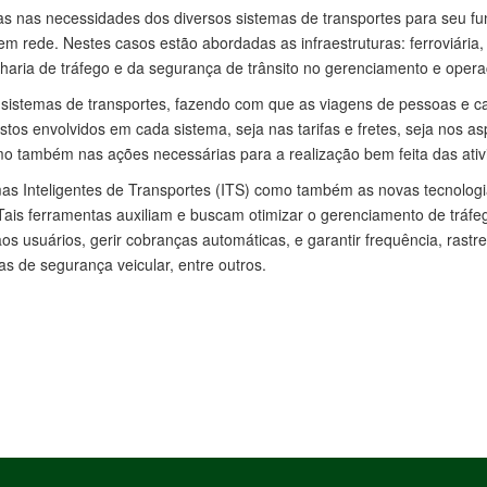
das nas necessidades dos diversos sistemas de transportes para seu f
m rede. Nestes casos estão abordadas as infraestruturas: ferroviária, 
nharia de tráfego e da segurança de trânsito no gerenciamento e opera
 sistemas de transportes, fazendo com que as viagens de pessoas e ca
os envolvidos em cada sistema, seja nas tarifas e fretes, seja nos as
 também nas ações necessárias para a realização bem feita das ativ
as Inteligentes de Transportes (ITS) como também as novas tecnologia
 Tais ferramentas auxiliam e buscam otimizar o gerenciamento de tráfe
aos usuários, gerir cobranças automáticas, e garantir frequência, ras
as de segurança veicular, entre outros.