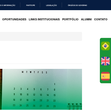
O À INFORMAÇÃO
PARTICIPE
LEGISLAÇÃO
ÓRGÃOS DO GOVERNO
OPORTUNIDADES
LINKS INSTITUCIONAIS
PORTFÓLIO
ALUMNI
CONTATO
Po
E