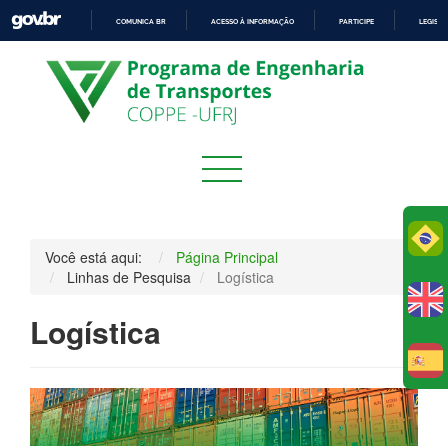
COMUNICA BR
ACESSO À INFORMAÇÃO
PARTICIPE
LEGISL
IR
PARA
O
CONTEÚDO
Po
Você está aqui:
Página Principal
Linhas de Pesquisa
Logística
Logística
E