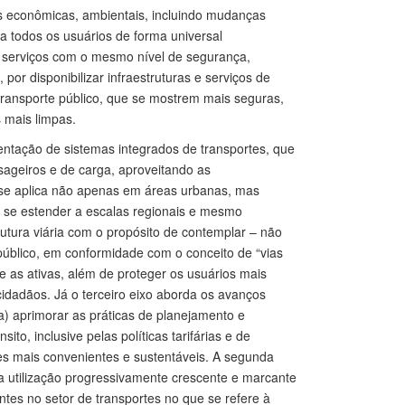
s econômicas, ambientais, incluindo mudanças
 a todos os usuários de forma universal
do serviços com o mesmo nível de segurança,
por disponibilizar infraestruturas e serviços de
transporte público, que se mostrem mais seguras,
 mais limpas.
ntação de sistemas integrados de transportes, que
ssageiros e de carga, aproveitando as
 e se aplica não apenas em áreas urbanas, mas
e se estender a escalas regionais e mesmo
utura viária com o propósito de contemplar – não
público, em conformidade com o conceito de “vias
 e as ativas, além de proteger os usuários mais
cidadãos. Já o terceiro eixo aborda os avanços
) aprimorar as práticas de planejamento e
o, inclusive pelas políticas tarifárias e de
es mais convenientes e sustentáveis. A segunda
 a utilização progressivamente crescente e marcante
tes no setor de transportes no que se refere à