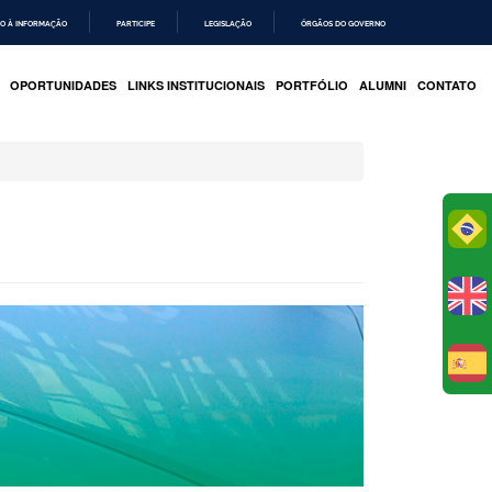
O À INFORMAÇÃO
PARTICIPE
LEGISLAÇÃO
ÓRGÃOS DO GOVERNO
OPORTUNIDADES
LINKS INSTITUCIONAIS
PORTFÓLIO
ALUMNI
CONTATO
Po
E