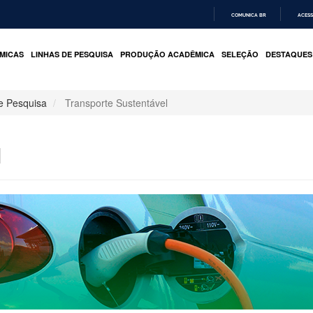
COMUNICA BR
ACESS
IR
PARA
MICAS
LINHAS DE PESQUISA
PRODUÇÃO ACADÊMICA
SELEÇÃO
DESTAQUES
O
CONTEÚDO
e Pesquisa
Transporte Sustentável
l