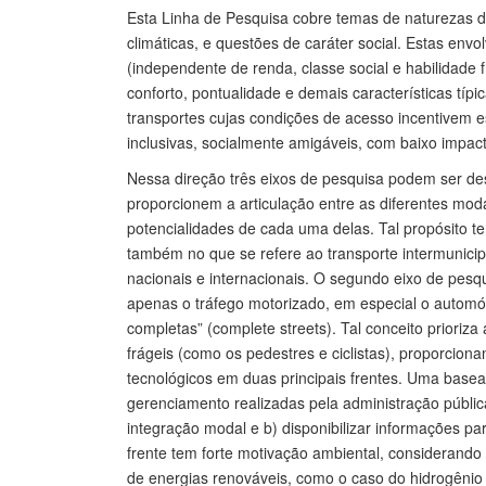
Esta Linha de Pesquisa cobre temas de naturezas 
climáticas, e questões de caráter social. Estas env
(independente de renda, classe social e habilidade
conforto, pontualidade e demais características típi
transportes cujas condições de acesso incentivem e
inclusivas, socialmente amigáveis, com baixo impa
Nessa direção três eixos de pesquisa podem ser de
proporcionem a articulação entre as diferentes moda
potencialidades de cada uma delas. Tal propósito te
também no que se refere ao transporte intermunici
nacionais e internacionais. O segundo eixo de pesq
apenas o tráfego motorizado, em especial o automóv
completas” (complete streets). Tal conceito prioriza
frágeis (como os pedestres e ciclistas), proporcion
tecnológicos em duas principais frentes. Uma base
gerenciamento realizadas pela administração pública 
integração modal e b) disponibilizar informações 
frente tem forte motivação ambiental, considerando
de energias renováveis, como o caso do hidrogênio 