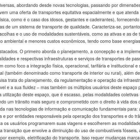
diversas, abordando desde novas tecnologias, passando por dimensõe
olvem uma oferta de transportes equitativa espacialmente e que atenda
 física, como é o caso dos idosos, gestantes e cadeirantes), fornecen
cas de um sistema de transporte de qualidade. Caracteriza-se, portanto, 
scolhas e o uso de modalidades sustentáveis, como as ativas e as de 
cto ambiental e menores custos econômicos, tendo como base energias
stacados. O primeiro aborda o planejamento, a concepção e a impleme
lidades e respectivas infraestruturas e serviços de transportes de pa
m como foco a integração física, operacional, tarifária e institucional
pal (também denominado como transporte de interior ou rural), além d
uisa trata do planejamento, da regulamentação e operação da infraestr
el e a sua fluidez – mas também os múltiplos usuários deste espaço 
 a utilização deste espaço, que é escasso, pelas modalidades coletivas
ando um trânsito mais seguro e comprometido com o direito à vida dos 
ada nas tecnologias de informação e comunicação fundamentais para: a
e por entidades responsáveis pela operação dos transportes e do trânsit
para os usuários programarem suas viagens e escolherem as modalidad
 a transição que envolve a diminuição do uso de combustíveis fósseis,
por exemplo, eletrificação do transporte. Isso requer mudanças marcan