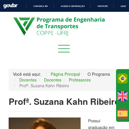
COMUNICA BR
ACESSO À INFORMAÇÃO
PARTICIPE
LEGISL
IR
PARA
O
CONTEÚDO
Você está aqui:
Página Principal
O Programa
Po
Docentes
Docentes
Professores
Profª. Suzana Kahn Ribeiro
Profª. Suzana Kahn Ribeiro
E
Possui
graduação em