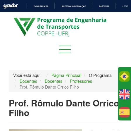
COMUNICA BR
ACESSO À INFORMAÇÃO
PARTICIPE
LEGISL
IR
PARA
O
CONTEÚDO
Você está aqui:
Página Principal
O Programa
Po
Docentes
Docentes
Professores
Prof. Rômulo Dante Orrico Filho
Prof. Rômulo Dante Orrico
Filho
E