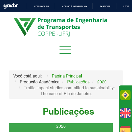
COMUNICA BR
ACESSO À INFORMAÇÃO
PARTICIPE
LEGISL
IR
PARA
O
CONTEÚDO
Você está aqui:
Página Principal
Produção Acadêmica
Publicações
2020
Traffic impact studies committed to sustainability:
The case of Rio de Janeiro.
Po
Publicações
2026