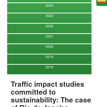
E
2024
2023
2022
2021
2020
2019
2018
Traffic impact studies
committed to
sustainability: The case