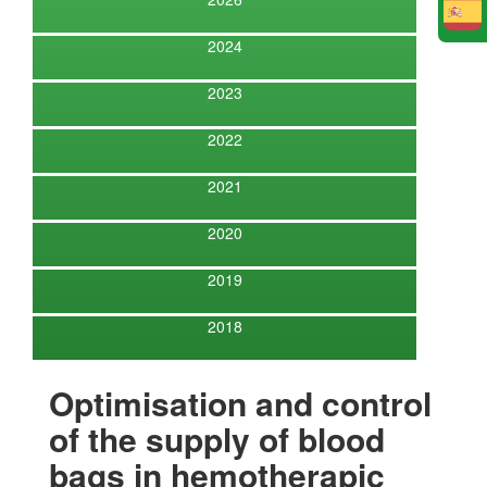
E
2024
2023
2022
2021
2020
2019
2018
Optimisation and control
of the supply of blood
bags in hemotherapic