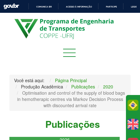
COMUNICA BR
ACESSO À INFORMAÇÃO
PARTICIPE
LEGISL
IR
PARA
O
CONTEÚDO
Você está aqui:
Página Principal
Produção Acadêmica
Publicações
2020
Optimisation and control of the supply of blood bags
in hemotherapic centres via Markov Decision Process
Po
with discounted arrival rate
Publicações
2026