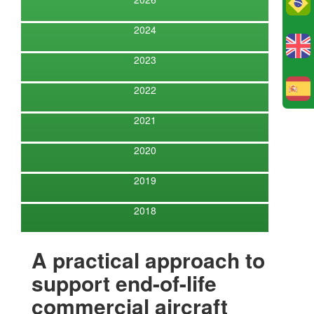
Po
2024
2023
2022
E
2021
2020
2019
2018
A practical approach to
support end-of-life
commercial aircraft