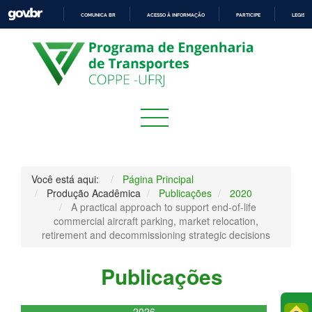
COMUNICA BR
ACESSO À INFORMAÇÃO
PARTICIPE
LEGISL
IR
PARA
O
CONTEÚDO
Você está aqui:
Página Principal
Produção Acadêmica
Publicações
2020
A practical approach to support end-of-life
commercial aircraft parking, market relocation,
retirement and decommissioning strategic decisions
Publicações
2026