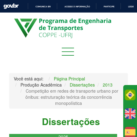
COMUNICA BR
ACESSO À INFORMAÇÃO
PARTICIPE
LEGISL
IR
PARA
O
CONTEÚDO
Você está aqui:
Página Principal
Produção Acadêmica
Dissertações
2013
Competição em redes de transporte urbano por
Po
ônibus: estruturação teórica da concorrência
monopolística
Dissertações
E
2025