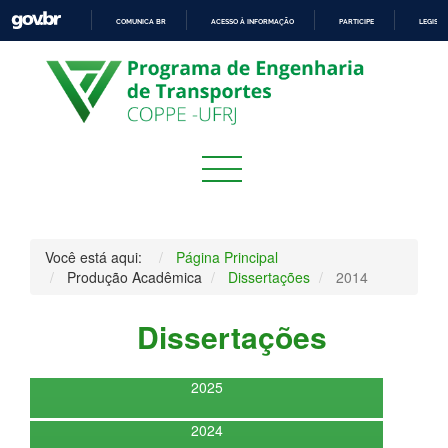
COMUNICA BR
ACESSO À INFORMAÇÃO
PARTICIPE
LEGISL
IR
PARA
O
CONTEÚDO
Você está aqui:
Página Principal
Produção Acadêmica
Dissertações
2014
Dissertações
2025
2024