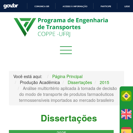
COMUNICA BR
ACESSO À INFORMAÇÃO
PARTICIPE
LEGISL
IR
PARA
O
CONTEÚDO
Você está aqui:
Página Principal
Produção Acadêmica
Dissertações
2015
Análise multicritério aplicada à tomada de decisão
do modo de transporte de produtos farmacêuticos
Po
termossensíveis importados ao mercado brasileiro
Dissertações
2025