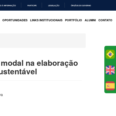
O À INFORMAÇÃO
PARTICIPE
LEGISLAÇÃO
ÓRGÃOS DO GOVERNO
OPORTUNIDADES
LINKS INSTITUCIONAIS
PORTFÓLIO
ALUMNI
CONTATO
Po
 modal na elaboração
ustentável
E
va