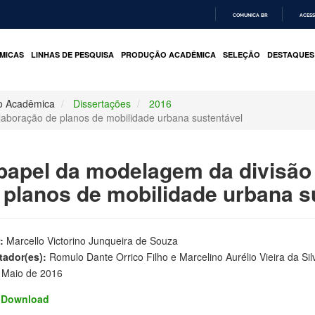
COMUNICA BR
ACESS
IR
PARA
MICAS
LINHAS DE PESQUISA
PRODUÇÃO ACADÊMICA
SELEÇÃO
DESTAQUES
O
CONTEÚDO
o Acadêmica
Dissertações
2016
aboração de planos de mobilidade urbana sustentável
papel da modelagem da divisão
 planos de mobilidade urbana s
:
Marcello Victorino Junqueira de Souza
tador(es):
Romulo Dante Orrico Filho e Marcelino Aurélio Vieira da Sil
Maio de 2016
Download