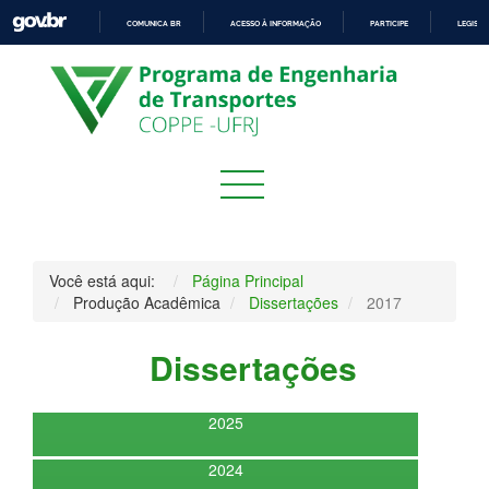
COMUNICA BR
ACESSO À INFORMAÇÃO
PARTICIPE
LEGISL
IR
PARA
O
CONTEÚDO
Você está aqui:
Página Principal
Produção Acadêmica
Dissertações
2017
Dissertações
2025
2024