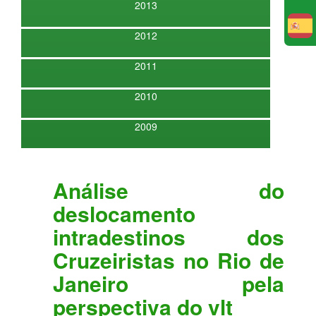
2013
E
2012
2011
2010
2009
Análise do
deslocamento
intradestinos dos
Cruzeiristas no Rio de
Janeiro pela
perspectiva do vlt