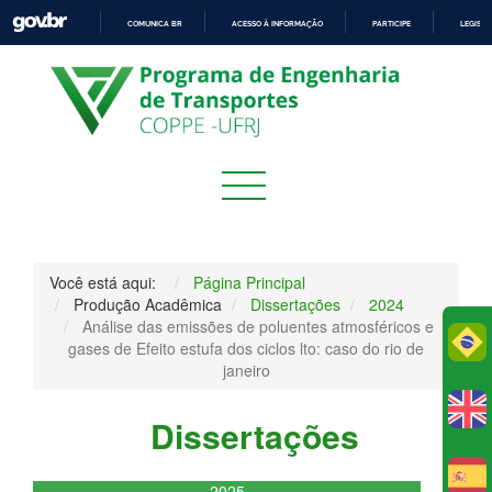
COMUNICA BR
ACESSO À INFORMAÇÃO
PARTICIPE
LEGISL
IR
PARA
O
CONTEÚDO
Você está aqui:
Página Principal
Produção Acadêmica
Dissertações
2024
Análise das emissões de poluentes atmosféricos e
Po
gases de Efeito estufa dos ciclos lto: caso do rio de
janeiro
Dissertações
E
2025