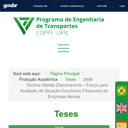
COMUNICA BR
ACESSO À INFORMAÇÃO
PARTICIPE
LEGISL
IR
PARA
O
CONTEÚDO
Você está aqui:
Página Principal
Produção Acadêmica
Teses
2009
Técnica Híbrida (Discriminante – Fuzzy) para
Po
Avaliação de Situação Econômico-Financeira de
Empresas Aéreas
Teses
E
2025