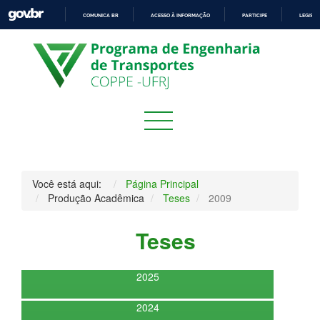
COMUNICA BR
ACESSO À INFORMAÇÃO
PARTICIPE
LEGISL
IR
PARA
O
CONTEÚDO
Você está aqui:
Página Principal
Produção Acadêmica
Teses
2009
Teses
2025
2024