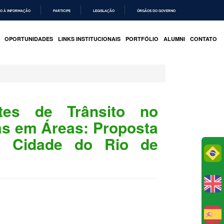
O À INFORMAÇÃO
PARTICIPE
LEGISLAÇÃO
ÓRGÃOS DO GOVERNO
OPORTUNIDADES
LINKS INSTITUCIONAIS
PORTFÓLIO
ALUMNI
CONTATO
tes de Trânsito no
as em Áreas: Proposta
a Cidade do Rio de
Po
E