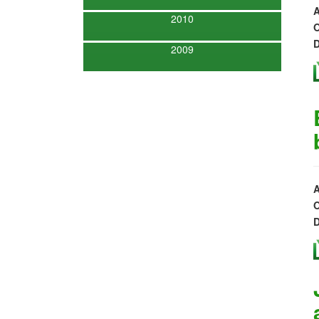
A
2010
O
D
2009
A
O
D