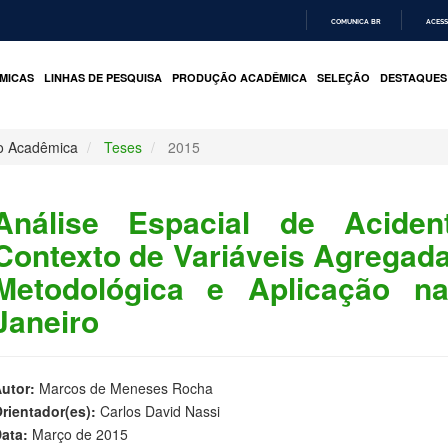
COMUNICA BR
ACESS
IR
PARA
MICAS
LINHAS DE PESQUISA
PRODUÇÃO ACADÊMICA
SELEÇÃO
DESTAQUES
O
CONTEÚDO
o Acadêmica
Teses
2015
Análise Espacial de Aciden
Contexto de Variáveis Agregad
Metodológica e Aplicação n
Janeiro
utor:
Marcos de Meneses Rocha
rientador(es):
Carlos David Nassi
ata:
Março de 2015