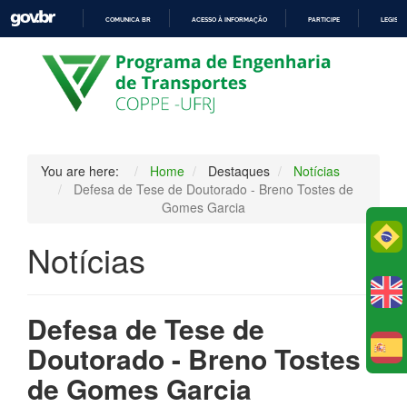
COMUNICA BR
ACESSO À INFORMAÇÃO
PARTICIPE
LEGISL
IR
PARA
O
CONTEÚDO
You are here:
Home
Destaques
Notícias
Defesa de Tese de Doutorado - Breno Tostes de
Gomes Garcia
Po
Notícias
Defesa de Tese de
Doutorado - Breno Tostes
E
de Gomes Garcia