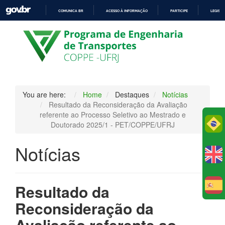
COMUNICA BR
ACESSO À INFORMAÇÃO
PARTICIPE
LEGISL
IR
PARA
O
CONTEÚDO
You are here:
Home
Destaques
Notícias
Resultado da Reconsideração da Avaliação
referente ao Processo Seletivo ao Mestrado e
Po
Doutorado 2025/1 - PET/COPPE/UFRJ
Notícias
Resultado da
E
Reconsideração da
Avaliação referente ao