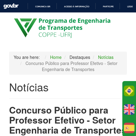
COMUNICA BR
ACESSO À INFORMAÇÃO
PARTICIPE
LEGISL
IR
PARA
O
CONTEÚDO
You are here:
Home
Destaques
Notícias
Concurso Público para Professor Efetivo - Setor
Engenharia de Transportes
Notícias
Po
Concurso Público para
Professor Efetivo - Setor
Engenharia de Transportes
E