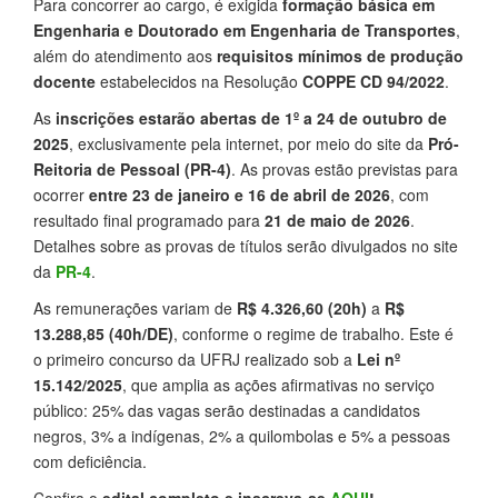
Para concorrer ao cargo, é exigida
formação básica em
Engenharia e Doutorado em Engenharia de Transportes
,
além do atendimento aos
requisitos mínimos de produção
docente
estabelecidos na Resolução
COPPE CD 94/2022
.
As
inscrições estarão abertas de 1º a 24 de outubro de
2025
, exclusivamente pela internet, por meio do site da
Pró-
Reitoria de Pessoal (PR-4)
. As provas estão previstas para
ocorrer
entre 23 de janeiro e 16 de abril de 2026
, com
resultado final programado para
21 de maio de 2026
.
Detalhes sobre as provas de títulos serão divulgados no site
da
PR-4
.
As remunerações variam de
R$ 4.326,60 (20h)
a
R$
13.288,85 (40h/DE)
, conforme o regime de trabalho. Este é
o primeiro concurso da UFRJ realizado sob a
Lei nº
15.142/2025
, que amplia as ações afirmativas no serviço
público: 25% das vagas serão destinadas a candidatos
negros, 3% a indígenas, 2% a quilombolas e 5% a pessoas
com deficiência.