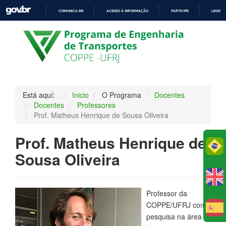
COMUNICA BR
ACESSO À INFORMAÇÃO
PARTICIPE
LEGISL
IR
PARA
O
CONTEÚDO
Está aquí:
Inicio
O Programa
Docentes
Docentes
Professores
Prof. Matheus Henrique de Sousa Oliveira
Prof. Matheus Henrique de
Po
Sousa Oliveira
Professor da
COPPE/UFRJ com
E
pesquisa na área