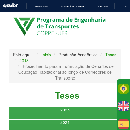
COMUNICA BR
ACESSO À INFORMAÇÃO
PARTICIPE
LEGISL
IR
PARA
O
CONTEÚDO
Está aquí:
Inicio
Produção Acadêmica
Teses
2013
Procedimento para a Formulação de Cenários de
Ocupação Habitacional ao longo de Corredores de
Transporte
Po
Teses
2025
2024
E