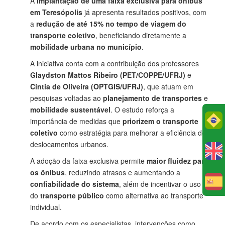
A
implantação de uma faixa exclusiva para ônibus
em Teresópolis
já apresenta resultados positivos, com
a
redução de até 15% no tempo de viagem do
transporte coletivo
, beneficiando diretamente a
mobilidade urbana no município
.
A iniciativa conta com a contribuição dos professores
Glaydston Mattos Ribeiro (PET/COPPE/UFRJ)
e
Cíntia de Oliveira (OPTGIS/UFRJ)
, que atuam em
pesquisas voltadas ao
planejamento de transportes
e
mobilidade sustentável
. O estudo reforça a
Po
importância de medidas que
priorizem o transporte
coletivo
como estratégia para melhorar a eficiência dos
deslocamentos urbanos.
A adoção da faixa exclusiva permite
maior fluidez para
os ônibus
, reduzindo atrasos e aumentando a
confiabilidade do sistema
, além de incentivar o uso
E
do
transporte público
como alternativa ao transporte
individual.
De acordo com os especialistas, intervenções como