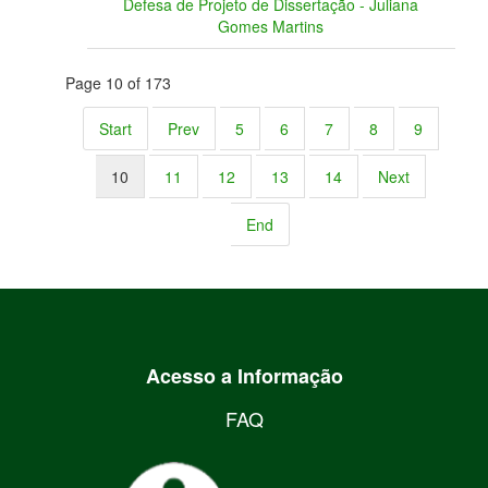
Defesa de Projeto de Dissertação - Juliana
Gomes Martins
Page 10 of 173
Start
Prev
5
6
7
8
9
10
11
12
13
14
Next
End
Acesso a Informação
FAQ