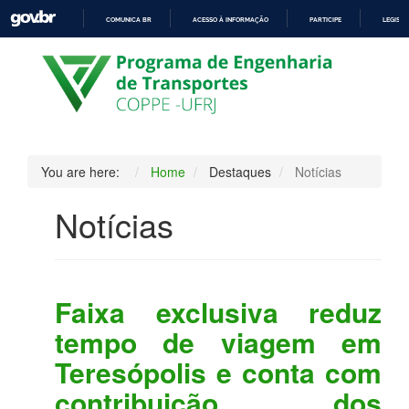
COMUNICA BR
ACESSO À INFORMAÇÃO
PARTICIPE
LEGISL
IR
PARA
O
CONTEÚDO
You are here:
Home
Destaques
Notícias
Notícias
Faixa exclusiva reduz
tempo de viagem em
Teresópolis e conta com
contribuição dos