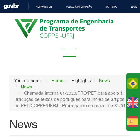
COMUNICA BR
ACESSO À INFORMAÇÃO
PARTICIPE
LEGISL
IR
PARA
O
CONTEÚDO
You are here:
Home
Highlights
News
Po
News
Chamada Interna 01/2020/PRO/PET para apoio à
tradução de textos de português para inglês de artigos
do PET/COPPE/UFRJ - Prorrogação do prazo até 31/01
News
E