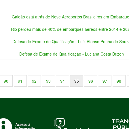
Galeão está atrás de Nove Aeroportos Brasileiros em Embarqu
Rio perdeu mais de 40% de embarques aéreos entre 2014 e 20
Defesa de Exame de Qualificação - Luiz Afonso Penha de Souz
Defesa de Exame de Qualificação - Luciana Costa Brizon
90
91
92
93
94
95
96
97
98