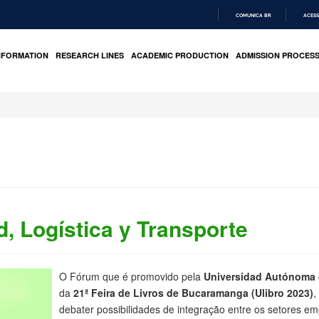
COMUNICA BR
ACESS
IR
PARA
NFORMATION
RESEARCH LINES
ACADEMIC PRODUCTION
ADMISSION PROCES
O
CONTEÚDO
d, Logística y Transporte
O Fórum que é promovido pela
Universidad Autónoma
da
21ª Feira de Livros de Bucaramanga (Ulibro 2023)
,
debater possibilidades de integração entre os setores e