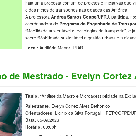
haja uma proposta comum de projetos e iniciativas que v
e dos meios de transportes nas cidades das América.
A professora
Andrea Santos Coppe/UFRJ
, participa, n
coordenadora do
Programa de Engenharia de Transpo
“Mobilidade sustentável e tecnologias de transporte”, e já
sobre “Mobilidade sustentável e gestão urbana em cidade
Local:
Auditório Menor UNAB
o de Mestrado - Evelyn Cortez
Título:
"Análise da Macro e Microacessibilidade na Exclu
Palestrante:
Evelyn Cortez Alves Bethonico
Orientadores:
Licinio da Silva Portugal – PET/COPPE/U
Data:
05/09/2023
Horário:
09:00h