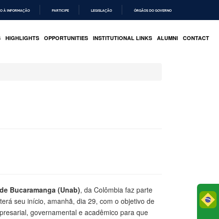
O À INFORMAÇÃO
PARTICIPE
LEGISLAÇÃO
ÓRGÃOS DO GOVERNO
S
HIGHLIGHTS
OPPORTUNITIES
INSTITUTIONAL LINKS
ALUMNI
CONTACT
 de Bucaramanga (Unab)
, da Colômbia faz parte
Po
 terá seu início, amanhã, dia 29, com o objetivo de
mpresarial, governamental e acadêmico para que