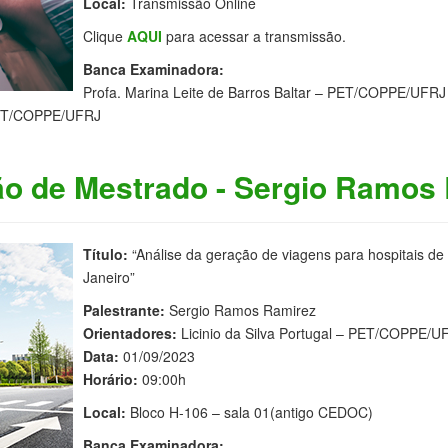
Local:
Transmissão Online
Clique
AQUI
para acessar a transmissão.
Banca Examinadora:
Profa. Marina Leite de Barros Baltar – PET/COPPE/UFRJ
– PET/COPPE/UFRJ
ão de Mestrado - Sergio Ramos
Título:
“Análise da geração de viagens para hospitais de
Janeiro”
Palestrante:
Sergio Ramos Ramirez
Orientadores:
Licinio da Silva Portugal – PET/COPPE/U
Data:
01/09/2023
Horário:
09:00h
Local:
Bloco H-106 – sala 01(antigo CEDOC)
Banca Examinadora: