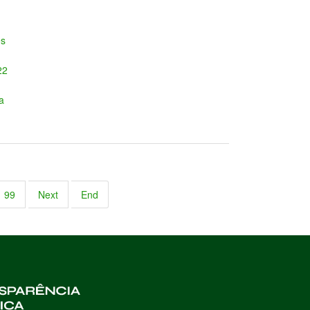
es
22
a
99
Next
End