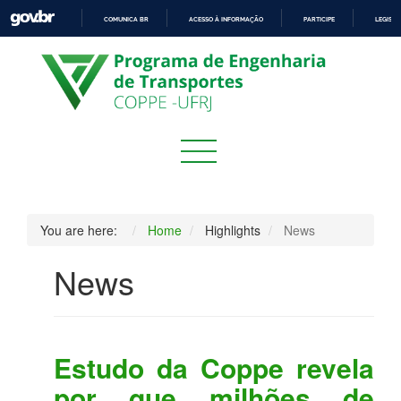
COMUNICA BR
ACESSO À INFORMAÇÃO
PARTICIPE
LEGISL
IR
PARA
O
CONTEÚDO
You are here:
Home
Highlights
News
News
Estudo da Coppe revela
por que milhões de