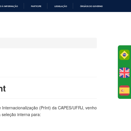
O À INFORMAÇÃO
PARTICIPE
LEGISLAÇÃO
ÓRGÃOS DO GOVERNO
Po
nt
E
e Internacionalização (PrInt) da CAPES/UFRJ, venho
 seleção interna para: