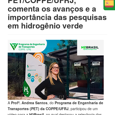
E
comenta os avanços e a
importância das pesquisas
em hidrogênio verde
A
Profª. Andrea Santos
, do
Programa de Engenharia de
Transportes (PET) da COPPE/UFRJ
, participou de um
vídeo para a
H2Brasil
, no qual destacou a relevância das