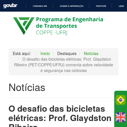
COMUNICA BR
ACESSO À INFORMAÇÃO
PARTICIPE
LEGISL
IR
PARA
O
CONTEÚDO
Está aquí:
Inicio
Destaques
Notícias
O desafio das bicicletas elétricas: Prof. Glaydston
Ribeiro (PET/COPPE/UFRJ) comenta sobre velocidade
e segurança nas ciclovias
Notícias
Po
O desafio das bicicletas
elétricas: Prof. Glaydston
Ribeiro