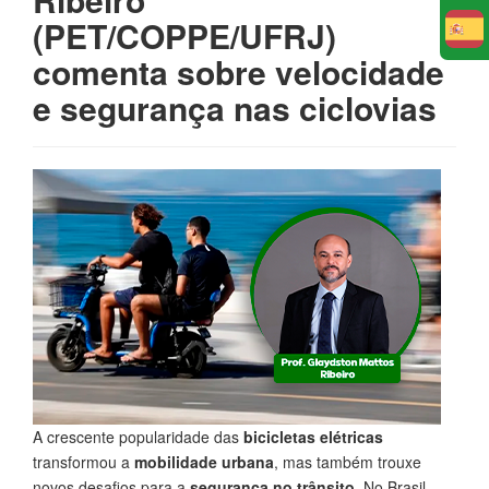
(PET/COPPE/UFRJ)
E
comenta sobre velocidade
e segurança nas ciclovias
A crescente popularidade das
bicicletas elétricas
transformou a
mobilidade urbana
, mas também trouxe
novos desafios para a
segurança no trânsito
. No Brasil,