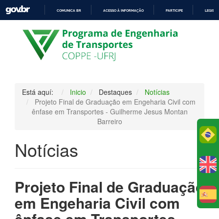
COMUNICA BR
ACESSO À INFORMAÇÃO
PARTICIPE
LEGISL
IR
PARA
O
CONTEÚDO
Está aquí:
Inicio
Destaques
Notícias
Projeto Final de Graduação em Engeharia Civil com
ênfase em Transportes - Guilherme Jesus Montan
Barreiro
Po
Notícias
Projeto Final de Graduação
em Engeharia Civil com
E
ênfase em Transportes -