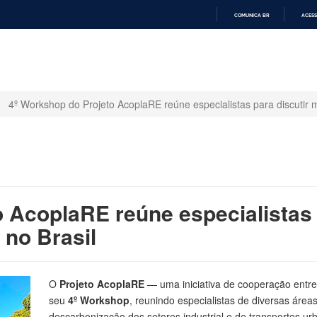
COMUNICA BR
ACESS
IR
PARA
O
CONTEÚDO
4º Workshop do Projeto AcoplaRE reúne especialistas para discutir m
 AcoplaRE reúne especialistas 
 no Brasil
O
Projeto AcoplaRE
— uma iniciativa de cooperação entr
seu
4º Workshop
, reunindo especialistas de diversas áreas
descarbonização dos setores industrial e de transportes urb