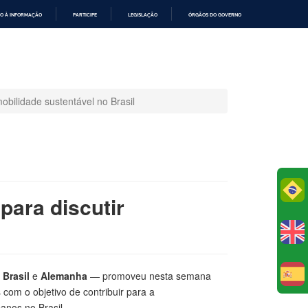
O À INFORMAÇÃO
PARTICIPE
LEGISLAÇÃO
ÓRGÃOS DO GOVERNO
obilidade sustentável no Brasil
Po
para discutir
e
Brasil
e
Alemanha
— promoveu nesta semana
E
 com o objetivo de contribuir para a
anos no Brasil.