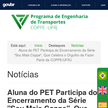
COMUNICA BR
ACESSO À INFORMAÇÃO
PARTICIPE
LEGISL
IR
PARA
O
CONTEÚDO
Está aquí:
Inicio
Destaques
Notícias
Aluna do PET Participa do Encerramento da Série
"Sou Mais Coppe", Que Celebra o Orgulho de Fazer
Parte da COPPE/UFRJ
Notícias
Po
Aluna do PET Participa do
Encerramento da Série
"Sou Mais Coppe", Que
E