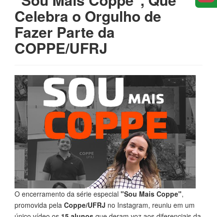
Celebra o Orgulho de
Fazer Parte da
COPPE/UFRJ
O encerramento da série especial
"Sou Mais Coppe"
,
promovida pela
Coppe/UFRJ
no Instagram, reuniu em um
único vídeo os
15 alunos
que deram voz aos diferenciais da