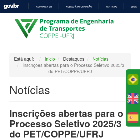
COMUNICA BR
ACESSO À INFORMAÇÃO
PARTICIPE
LEGISL
IR
PARA
O
CONTEÚDO
Está aquí:
Inicio
Destaques
Notícias
Inscrições abertas para o Processo Seletivo 2025/3
do PET/COPPE/UFRJ
Po
Notícias
Inscrições abertas para o
E
Processo Seletivo 2025/3
do PET/COPPE/UFRJ