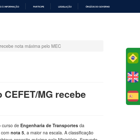
O À INFORMAÇÃO
PARTICIPE
LEGISLAÇÃO
ÓRGÃOS DO GOVERNO
recebe nota máxima pelo MEC
Po
do CEFET/MG recebe
E
o curso de
Engenharia de Transportes
da
) com
nota 5
, a maior na escala. A classificação
e obteve conceito máximo pelo Ministério. Segundo