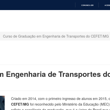
COMUNICA BR
ACESS
IR
PARA
O
CONTEÚDO
Curso de Graduação em Engenharia de Transportes do CEFET/MG 
m Engenharia de Transportes 
Criado em 2014, com o primeiro ingresso de alunos em 2015, 
CEFET/MG
foi reconhecido pelo Ministério da Educação (MEC
reflete a excelência da graduação, que é a única do Brasil qu