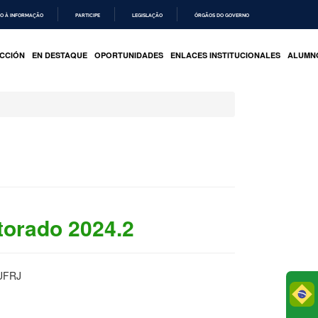
O À INFORMAÇÃO
PARTICIPE
LEGISLAÇÃO
ÓRGÃOS DO GOVERNO
CCIÓN
EN DESTAQUE
OPORTUNIDADES
ENLACES INSTITUCIONALES
ALUMN
torado 2024.2
/UFRJ
Po