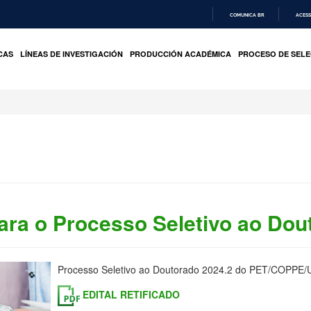
COMUNICA BR
ACESS
IR
PARA
CAS
LÍNEAS DE INVESTIGACIÓN
PRODUCCIÓN ACADÉMICA
PROCESO DE SELE
O
CONTEÚDO
ara o Processo Seletivo ao Dou
Processo Seletivo ao Doutorado 2024.2 do PET/COPPE
EDITAL RETIFICADO