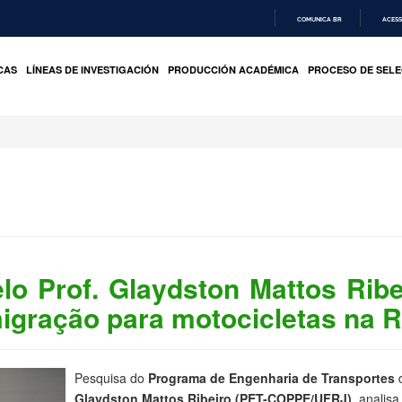
COMUNICA BR
ACESS
IR
PARA
CAS
LÍNEAS DE INVESTIGACIÓN
PRODUCCIÓN ACADÉMICA
PROCESO DE SELE
O
CONTEÚDO
lo Prof. Glaydston Mattos Ri
migração para motocicletas na
Pesquisa do
Programa de Engenharia de Transportes
Glaydston Mattos Ribeiro (PET-COPPE/UFRJ)
, analis