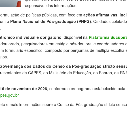
responsável das informações.
formulação de políticas públicas, com foco em
ações afirmativas, in
com o
Plano Nacional de Pós-graduação (PNPG)
. Os dados coletado
.
etrônico individual e obrigatório
, disponível na
Plataforma Sucupir
 doutorado, pesquisadores em estágio pós-doutoral e coordenadore
um formulário específico, composto por perguntas de múltipla escolha
utos.
 Governança dos Dados do Censo da Pós-graduação stricto sens
epresentantes da CAPES, do Ministério da Educação, do Foprop, da RNP e
16 de novembro de 2026
, conforme o cronograma estabelecido pela 
pes.gov.br
eto e mais informações sobre o Censo da Pós-graduação stricto sensu