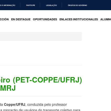
O À INFORMAÇÃO
PARTICIPE
LEGISLAÇÃO
ÓRGÃOS DO GOVERNO
CCIÓN
EN DESTAQUE
OPORTUNIDADES
ENLACES INSTITUCIONALES
ALUMN
beiro (PET-COPPE/UFRJ)
 RMRJ
da
Coppe/UFRJ
, conduzida pelo professor
a a migração de usuários do transporte coletivo para