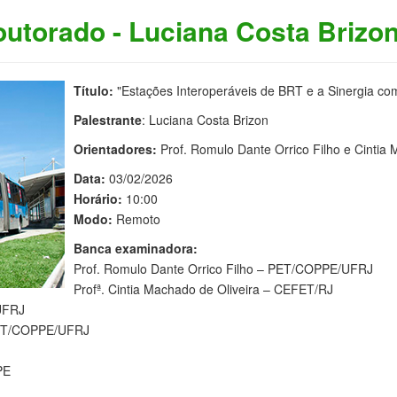
utorado - Luciana Costa Brizo
Título:
"Estações Interoperáveis de BRT e a Sinergia co
Palestrante
: Luciana Costa Brizon
Orientadores:
Prof. Romulo Dante Orrico Filho e Cintia 
Data:
03/02/2026
Horário:
10:00
Modo:
Remoto
Banca examinadora:
Prof. Romulo Dante Orrico Filho – PET/COPPE/UFRJ
Profª. Cintia Machado de Oliveira – CEFET/RJ
UFRJ
 PET/COPPE/UFRJ
PE