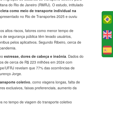
itana do Rio de Janeiro (RMRJ). O estudo, intitulado
cleta como meio de transporte individual na
i apresentado no Rio de Transportes 2025 e ouviu
Po
os altos riscos, fatores como menor tempo de
es de segurança pública têm levado usuários,
nibus pelos aplicativos. Segundo Ribeiro, cerca de
-pandemia.
E
omo
estresse, dores de cabeça e insônia
. Dados do
os de cerca de R$ 223 milhões em 2024 com
oppe/UFRJ revelam que 77% das ocorrências de
ourenço Jorge.
ransporte coletivo
, como viagens longas, falta de
res exclusivos, faixas preferenciais, aumento da
s no tempo de viagem do transporte coletivo