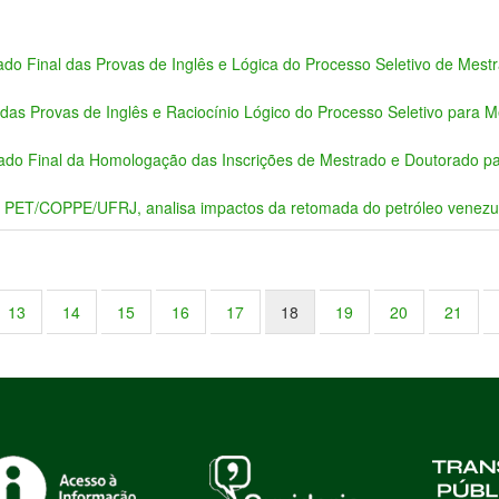
ado Final das Provas de Inglês e Lógica do Processo Seletivo de Mes
 das Provas de Inglês e Raciocínio Lógico do Processo Seletivo para 
tado Final da Homologação das Inscrições de Mestrado e Doutorado pa
 PET/COPPE/UFRJ, analisa impactos da retomada do petróleo venezu
13
14
15
16
17
18
19
20
21