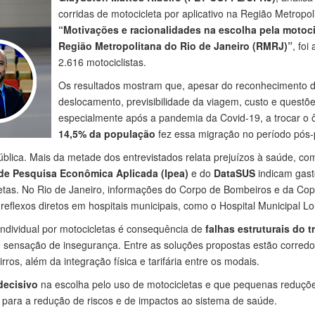
corridas de motocicleta por aplicativo na Região Metropol
“Motivações e racionalidades na escolha pela motoci
Região Metropolitana do Rio de Janeiro (RMRJ)”
, fo
2.616 motociclistas.
Os resultados mostram que, apesar do reconhecimento d
deslocamento, previsibilidade da viagem, custo e questõ
especialmente após a pandemia da Covid-19, a trocar o ô
14,5% da população
fez essa migração no período pós
lica. Mais da metade dos entrevistados relata prejuízos à saúde, c
 de Pesquisa Econômica Aplicada (Ipea)
e do
DataSUS
indicam gast
letas. No Rio de Janeiro, informações do Corpo de Bombeiros e da C
 reflexos diretos em hospitais municipais, como o Hospital Municipal L
individual por motocicletas é consequência de
falhas estruturais do t
 e sensação de insegurança. Entre as soluções propostas estão corredo
rros, além da integração física e tarifária entre os modais.
 decisivo
na escolha pelo uso de motocicletas e que pequenas reduçõe
o para a redução de riscos e de impactos ao sistema de saúde.