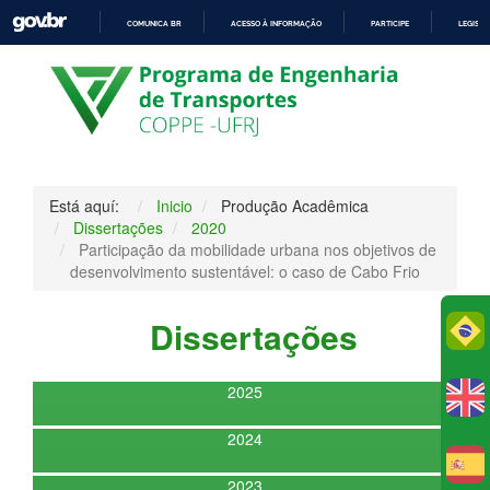
COMUNICA BR
ACESSO À INFORMAÇÃO
PARTICIPE
LEGISL
IR
PARA
O
CONTEÚDO
Está aquí:
Inicio
Produção Acadêmica
Dissertações
2020
Participação da mobilidade urbana nos objetivos de
desenvolvimento sustentável: o caso de Cabo Frio
Dissertações
Po
2025
2024
E
2023