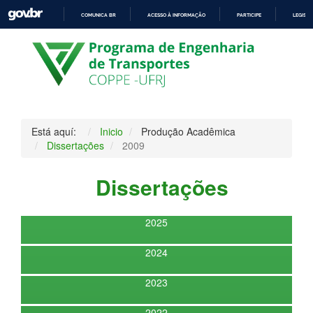
COMUNICA BR
ACESSO À INFORMAÇÃO
PARTICIPE
LEGISL
IR
PARA
O
CONTEÚDO
Está aquí:
Inicio
Produção Acadêmica
Dissertações
2009
Dissertações
2025
2024
2023
2022