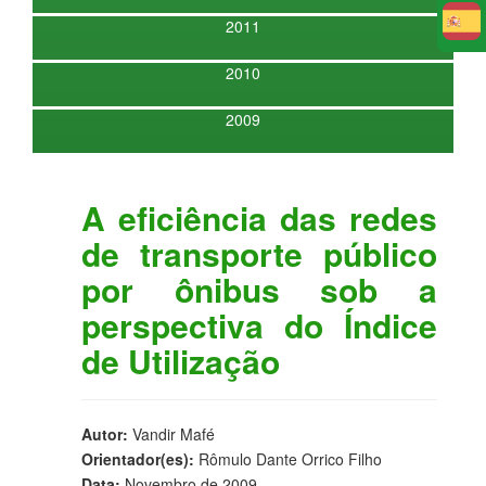
2011
E
2010
2009
A eficiência das redes
de transporte público
por ônibus sob a
perspectiva do Índice
de Utilização
Autor:
Vandir Mafé
Orientador(es):
Rômulo Dante Orrico Filho
Data:
Novembro de 2009