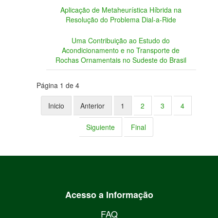
Aplicação de Metaheurística Híbrida na
Resolução do Problema Dial-a-Ride
Uma Contribuição ao Estudo do
Acondicionamento e no Transporte de
Rochas Ornamentais no Sudeste do Brasil
Página 1 de 4
Inicio
Anterior
1
2
3
4
Siguiente
Final
Acesso a Informação
FAQ