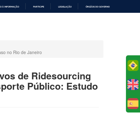
O À INFORMAÇÃO
PARTICIPE
LEGISLAÇÃO
ÓRGÃOS DO GOVERNO
so no Rio de Janeiro
Po
ivos de Ridesourcing
orte Público: Estudo
E