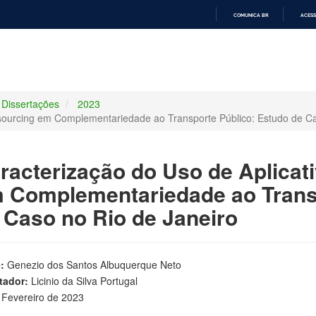
COMUNICA BR
ACESS
IR
PARA
O
CONTEÚDO
Dissertações
2023
esourcing em Complementariedade ao Transporte Público: Estudo de Ca
racterização do Uso de Aplicat
 Complementariedade ao Transp
 Caso no Rio de Janeiro
:
Genezio dos Santos Albuquerque Neto
tador:
Licinio da Silva Portugal
Fevereiro de 2023