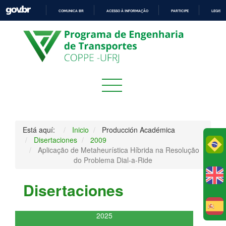
COMUNICA BR
ACESSO À INFORMAÇÃO
PARTICIPE
LEGISL
IR
PARA
O
CONTEÚDO
Está aquí:
Inicio
Producción Académica
Disertaciones
2009
Po
Aplicação de Metaheurística Híbrida na Resolução
do Problema Dial-a-Ride
Disertaciones
E
2025