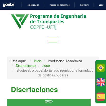
COMUNICA BR
ACESSO À INFORMAÇÃO
PARTICIPE
LEGISL
IR
PARA
O
CONTEÚDO
Está aquí:
Inicio
Producción Académica
Disertaciones
2009
Po
Biodiesel: o papel do Estado regulador e formulador
de políticas públicas
Disertaciones
E
2025