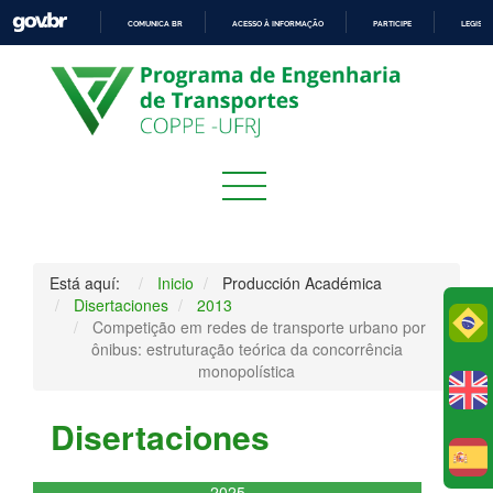
COMUNICA BR
ACESSO À INFORMAÇÃO
PARTICIPE
LEGISL
IR
PARA
O
CONTEÚDO
Está aquí:
Inicio
Producción Académica
Disertaciones
2013
Po
Competição em redes de transporte urbano por
ônibus: estruturação teórica da concorrência
monopolística
Disertaciones
E
2025