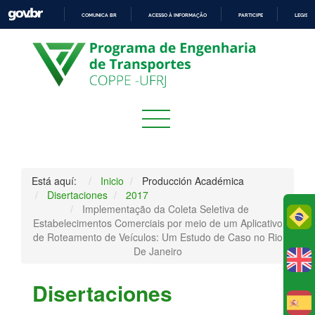
COMUNICA BR
ACESSO À INFORMAÇÃO
PARTICIPE
LEGISL
IR
PARA
O
CONTEÚDO
Está aquí:
Inicio
Producción Académica
Disertaciones
2017
Implementação da Coleta Seletiva de
Po
Estabelecimentos Comerciais por meio de um Aplicativo
de Roteamento de Veículos: Um Estudo de Caso no Rio
De Janeiro
Disertaciones
E